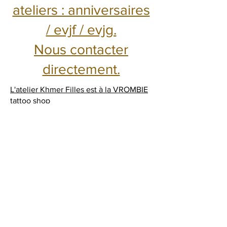
ateliers : anniversaires
/ evjf / evjg.
Nous contacter
directement.
L'atelier Khmer Filles est à la VROMBIE
tattoo shop
Place Saint-Amand
76000 Rouen
0761584374
TU ES CRÉATEUR ET TU SOUHAITES
EXPOSER ? CONTACTES NOUS .